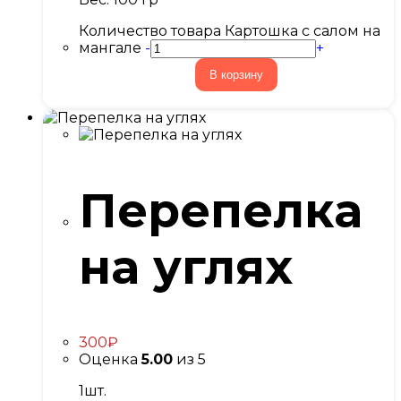
Количество товара Картошка с салом на
мангале
-
+
В корзину
Перепелка
на углях
300
₽
Оценка
5.00
из 5
1шт.