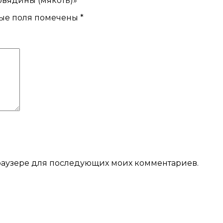
овядины (мякоть)»
ые поля помечены
*
 браузере для последующих моих комментариев.