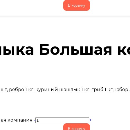
В корзину
лыка Большая 
шт, ребро 1 кг, куриный шашлык 1 кг, гриб 1 кг,набор 
шая компания
-
+
В корзину