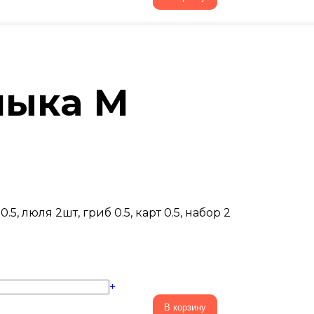
лыка М
.5, люля 2шт, гриб 0.5, карт 0.5, набор 2
+
В корзину