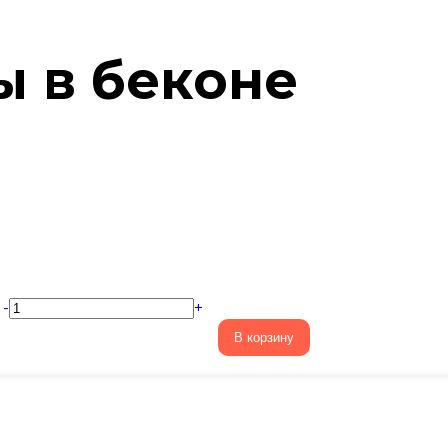
 в беконе
-
+
В корзину